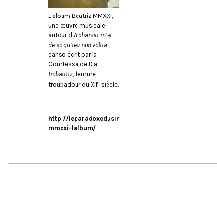
L'album Beatriz MMXXI,
une œuvre musicale
autour d’
A chantar m’er
de so qu’ieu non volria
,
canso écrit par la
Comtessa de Dia,
trobairitz
, femme
e
troubadour du XII
siècle.
http://leparadoxedusingesavant.fr/beatriz-
mmxxi-lalbum/